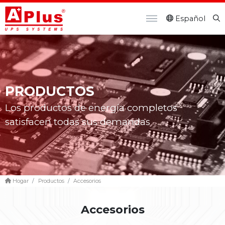
Español
PRODUCTOS
Los productos de energía completos
satisfacen todas sus demandas
Hogar
Productos
Accesorios
Accesorios