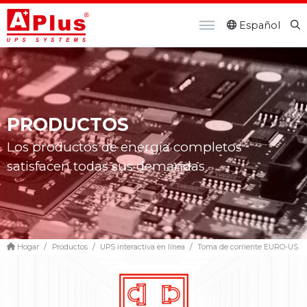
Español
PRODUCTOS
Los productos de energía completos
satisfacen todas sus demandas
Hogar
Productos
UPS interactiva en línea
Toma de corriente EURO-US