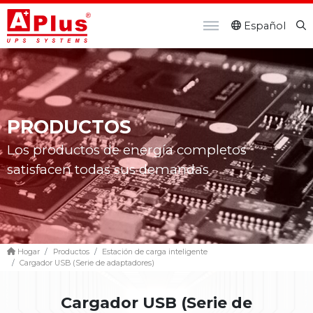
Español
PRODUCTOS
Los productos de energía completos
satisfacen todas sus demandas
Hogar
Productos
Estación de carga inteligente
Cargador USB (Serie de adaptadores)
Cargador USB (Serie de