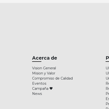
Acerca de
P
Vision General
U
Mision y Valor
U
Compromiso de Calidad
U
Eventos
R
Campaña ♥
R
News
P
E
P