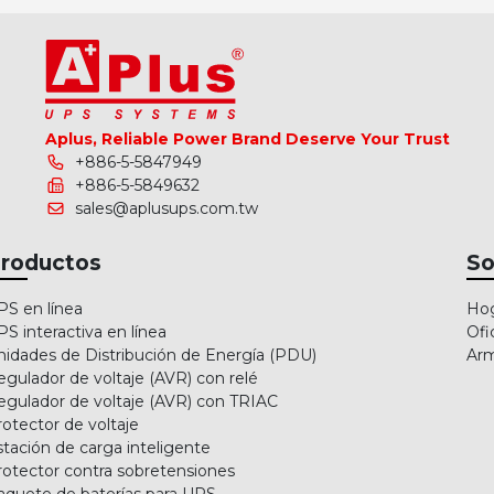
Aplus, Reliable Power Brand Deserve Your Trust
+886-5-5847949
+886-5-5849632
sales@aplusups.com.tw
roductos
So
PS en línea
Ho
PS interactiva en línea
Ofi
nidades de Distribución de Energía (PDU)
Arm
egulador de voltaje (AVR) con relé
egulador de voltaje (AVR) con TRIAC
rotector de voltaje
stación de carga inteligente
rotector contra sobretensiones